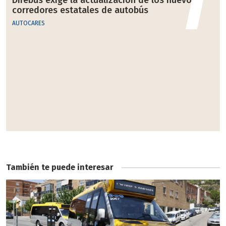
Direbús exige la actualización de los nuevos
corredores estatales de autobús
AUTOCARES
E
C
A
También te puede interesar