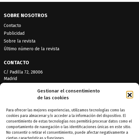
SOBRE NOSOTROS
Contacto
Publicidad
Sobre la revista
Último número de la revista
CONTACTO
C/ Padilla 72, 28006
Madrid
+34 91 401 34 39
Gestionar el consentimiento
de las cookies
CATEGORÍAS
Para ofrecer las mejores experiencias, utilizamos tecnologías como las
El Sector
cookies para almacenar y/o acceder a la información del dispositivo. El
consentimiento de estas tecnologías nos permitirá procesar datos como el
Autobuses
comportamiento de navegación o las identificaciones únicas en este sitio.
Autocares
No consentir o retirar el consentimiento, puede afectar negativamente a
Midis y Micros
ciertas características y funciones.